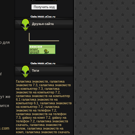
Друзья сайта
о для
Теги
и!
Галактика знакомств
,
галактика
!
знакомств 7.3
,
галактика знакомств
на компьютер 7.3
,
галактика
знакомств на компьютер 7.2
,
галактика знакомств на компьютер
тут же
6.1
галактика знакомств на
компьютер 6.1
,
галактика знакомств
пится
на компьютер 7.2
,
галактика
знакомств на телефон 7.2
,
галактика знакомств на телефон
7.3
,
galaxy на комп 7.2
,
galaxy на
телефон 7.2
,
галактика знакомств
скачать
,
галактика знакомств
es.com
взлом
,
галактика знакомств на
комп
,
галактика знакомств скачать