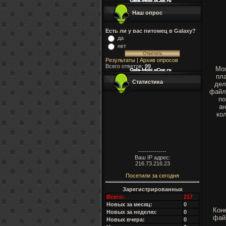
Наш опрос
Есть ли у вас питомец в Galaxy?
да
нет
Результаты
|
Архив опросов
Всего ответов:
99
Мож
пл
Статистика
дел
файл
по
ан
ко
--------------
Ваш IP адрес:
216.73.216.23
Посетили за сегодня
Зарегистрированных
Всего:
217
Новых за месяц:
0
Коне
Новых за неделю:
0
фай
Новых вчера:
0