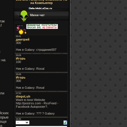
на Компьютер
Мини-чат
так
х!
и
 на
или
йских
торые
 еще
е.