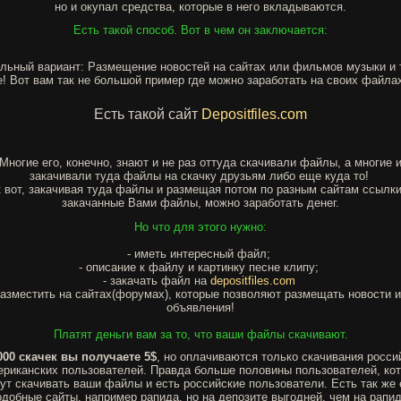
но и окупал средства, которые в него вкладываются.
Есть такой способ. Вот в чем он заключается:
льный вариант: Размещение новостей на сайтах или фильмов музыки и 
! Вот вам так не большой пример где можно заработать на своих файла
Есть такой сайт
Depositfiles.com
Многие его, конечно, знают и не раз оттуда скачивали файлы, а многие 
закачивали туда файлы на скачку друзьям либо еще куда то!
к вот, закачивая туда файлы и размещая потом по разным сайтам ссылки
закачанные Вами файлы, можно заработать денег.
Но что для этого нужно:
- иметь интересный файл;
- описание к файлу и картинку песне клипу;
- закачать файл на
depositfiles.com
разместить на сайтах(форумах), которые позволяют размещать новости 
объявления!
Платят деньги вам за то, что ваши файлы скачивают.
000 скачек вы получаете 5$
, но оплачиваются только скачивания росси
ериканских пользователей. Правда больше половины пользователей, ко
ут скачивать ваши файлы и есть российские пользователи. Есть так же
одобные сайты, например рапида, но на депозите выгодней, чем на рапид