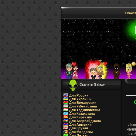
Скачат
Скачать Galaxy
Для России
Для Украины
Для Беларуссии
Для Узбекистана
Для Таджикистана
Для Казахстана
Для Киргизии
Для Азербайджана
Люд
Для Армении
Для Грузии
начи
Для Молдовы
что
Для Литвы