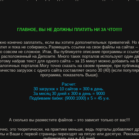
ГЛАВНОЕ, ВЫ НЕ ДОЛЖНЫ ПЛАТИТЬ НИ ЗА ЧТО!!!!!
но конечно заплатить, если вы хотите дополнительных привилегий. Но 
атил и пока не собираюсь.Размещать ссылки на свои файлы на сайтах – 
о совсем не сложное. Итак, Вы публикуете описание программы и ссылк
 расположенный на Депозите. Много таких порталов используют один дв
этому набрав текст для одного сайта – за 15 минут можно добавить на 8
алогичных порталов.Могу точно сказать на своем примере, при публика
личество загрузок с одного сайта составляет около 30 (40) (если популяр
программа, показатель Выше).
Расчет:
30 загрузок х 10 сайтов = 300 в день.
За месяц 30 дней х 300 в день = 9000
Подбиваем бабки: (9000:1000) х 5 = 45 у.е
.
А сколько вы разместите файлов – это зависит только от вас!!!
чно, это теоретически, на практике меньше, ведь порталы добавляют д
лы и Ваши с первой страницы переходят на пятую или десятую. Рекоме
публиковать раз в 4-5 дней.