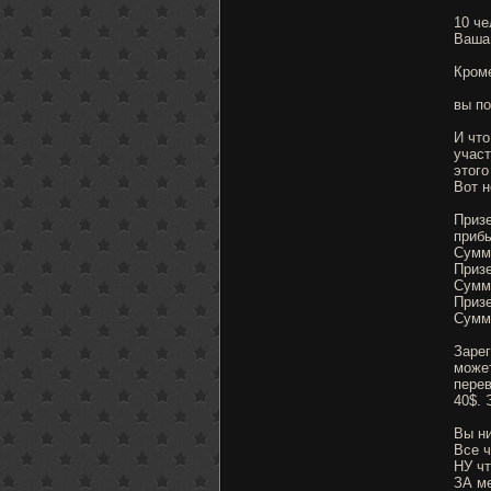
10 че
Ваша 
Кроме
вы по
И что
участ
этого
Вот н
Призе
приб
Сумм
Призе
Сумм
Призе
Сумм
Зарег
может
перев
40$.
Вы ни
Все ч
НУ ч
ЗА ме