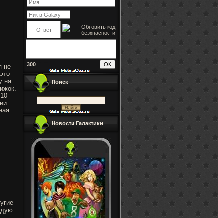
300
я не
это
у на
Поиск
ижок,
-10
ции
ная
Новости Галактики
ругие
ндую