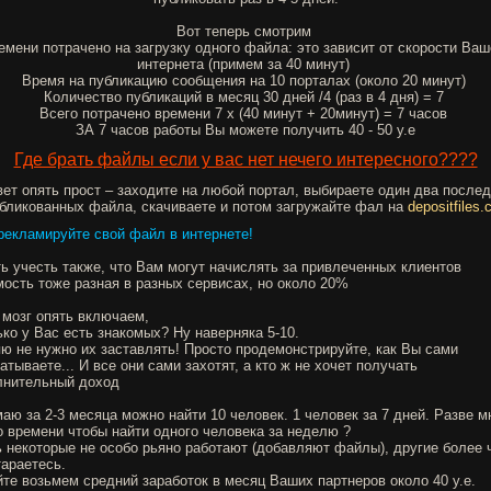
Вот теперь смотрим
емени потрачено на загрузку одного файла: это зависит от скорости Ваш
интернета (примем за 40 минут)
Время на публикацию сообщения на 10 порталах (около 20 минут)
Количество публикаций в месяц 30 дней /4 (раз в 4 дня) = 7
Всего потрачено времени 7 х (40 минут + 20минут) = 7 часов
ЗА 7 часов работы Вы можете получить 40 - 50 у.е
Где брать файлы если у вас нет нечего интересного????
ет опять прост – заходите на любой портал, выбираете один два после
бликованных файла, скачиваете и потом загружайте фал на
depositfiles
рекламируйте свой файл в интернете!
ь учесть также, что Вам могут начислять за привлеченных клиентов
ость тоже разная в разных сервисах, но около 20%
 мозг опять включаем,
ко у Вас есть знакомых? Ну наверняка 5-10.
ю не нужно их заставлять! Просто продемонстрируйте, как Вы сами
атываете... И все они сами захотят, а кто ж не хочет получать
лнительный доход
аю за 2-3 месяца можно найти 10 человек. 1 человек за 7 дней. Разве м
 времени чтобы найти одного человека за неделю ?
 некоторые не особо рьяно работают (добавляют файлы), другие более 
тараетесь.
те возьмем средний заработок в месяц Ваших партнеров около 40 у.е.