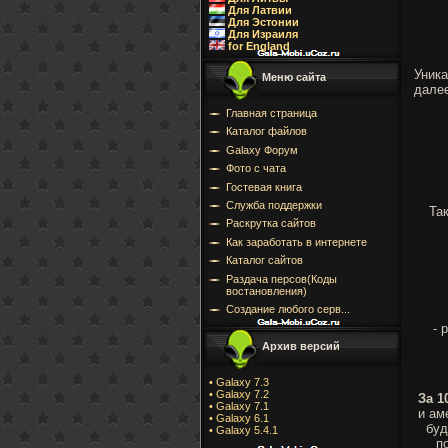
Для Латвии
Для Эстонии
Для Израиля
for England
Уника
Меню сайта
далее
Главная страница
Каталог файлов
Galaxy Форум
Фото с чата
Гостевая книга
Служба поддержки
Та
Раскрутка сайтов
Как заработать в интернете
Каталог сайтов
Раздача персов(Коды
востановления)
Создание любого серв...
- 
Архив версий
• Galaxy 7.3
• Galaxy 7.2
За 1
• Galaxy 7.1
и ам
• Galaxy 6.1
буд
• Galaxy 5.4.1
п