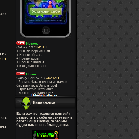
его
Новое:
Galaxy 7.3
СКАЧАТЬ
!
+ Вышла версия 7.3!!
дних
+ Новые образы!
.com
.
+ Новые ауры!
+ Новые смайлы!
+ и ещё много всего!
Новое:
Galaxy For PC 7.3
СКАЧАТЬ
!
- Запуск Чата в одном из самых
быстрых java Эмуляторе!
- Простота в Установке!
- Лёгкость управления!
Наша кнопка
Если вам понравился наш сайт
ного
разместите у себя на сайте или в
блоге нашу кнопку, за это мы
будем вам очень благодарны.
чем