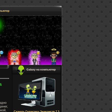
мпьютер
Galaxy на компьютер
а
здно
енег,
кой,
Скачать Галактику Знакомств 7.3