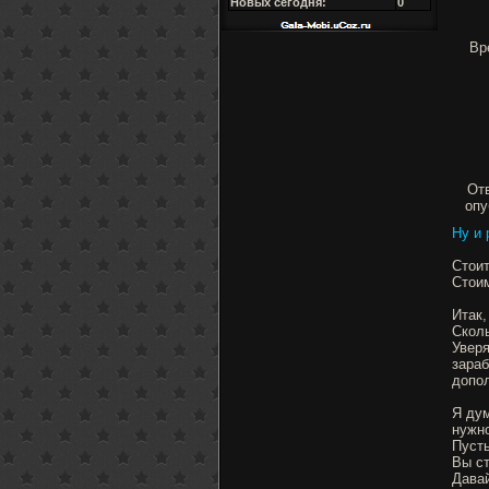
Новых сегодня:
0
Вр
Отв
опу
Ну и 
Стоит
Стоим
Итак,
Сколь
Уверя
зараб
допо
Я дум
нужно
Пусть
Вы с
Давай