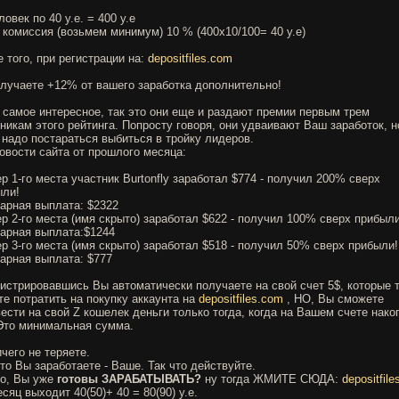
ловек по 40 у.е. = 400 у.е
комиссия (возьмем минимум) 10 % (400х10/100= 40 у.е)
 того, при регистрации на:
depositfiles.com
лучаете +12% от вашего заработка дополнительно!
 самое интересное, так это они еще и раздают премии первым трем
никам этого рейтинга. Попросту говоря, они удваивают Ваш заработок, н
 надо постараться выбиться в тройку лидеров.
овости сайта от прошлого месяца:
р 1-го места участник Burtonfly заработал $774 - получил 200% сверх
ыли!
арная выплата: $2322
р 2-го места (имя скрыто) заработал $622 - получил 100% сверх прибыл
арная выплата:$1244
р 3-го места (имя скрыто) заработал $518 - получил 50% сверх прибыли
арная выплата: $777
истрировавшись Вы автоматически получаете на свой счет 5$, которые 
е потратить на покупку аккаунта на
depositfiles.com
, НО, Вы сможете
ести на свой Z кошелек деньги только тогда, когда на Вашем счете нако
 Это минимальная сумма.
чего не теряете.
то Вы заработаете - Ваше. Так что действуйте.
то, Вы уже
готовы ЗАРАБАТЫВАТЬ?
ну тогда ЖМИТЕ СЮДА:
depositfil
сяц выходит 40(50)+ 40 = 80(90) у.е.